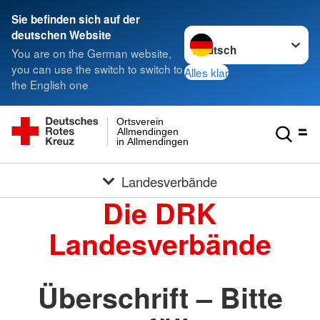
Sie befinden sich auf der
Sprache wechseln zu
deutschen Website
You are on the German website,
you can use the switch to switch to
Alles klar
the English one
Ortsverein
Allmendingen
in Allmendingen
Landesverbände
Die DRK
Landesverbände
Überschrift – Bitte