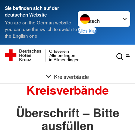
Sie befinden sich auf der
Sprache wechseln zu
deutschen Website
You are on the German website,
you can use the switch to switch to
Alles klar
the English one
Ortsverein
Allmendingen
in Allmendingen
Kreisverbände
Kreisverbände
Überschrift – Bitte
ausfüllen