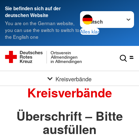
Sie befinden sich auf der
Sprache wechseln zu
deutschen Website
You are on the German website,
you can use the switch to switch to
Alles klar
the English one
Ortsverein
Allmendingen
in Allmendingen
Kreisverbände
Kreisverbände
Überschrift – Bitte
ausfüllen