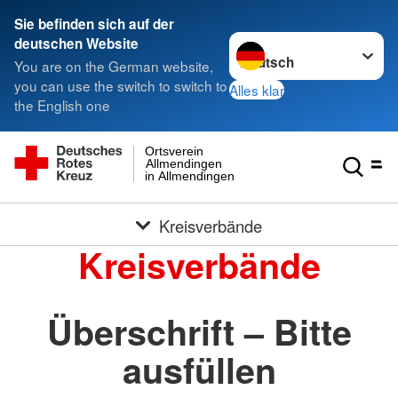
Sie befinden sich auf der
Sprache wechseln zu
deutschen Website
You are on the German website,
you can use the switch to switch to
Alles klar
the English one
Ortsverein
Allmendingen
in Allmendingen
Kreisverbände
Kreisverbände
Überschrift – Bitte
ausfüllen