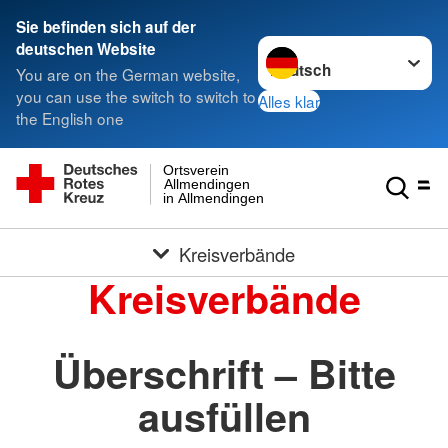
Sie befinden sich auf der
Sprache wechseln zu
deutschen Website
You are on the German website,
you can use the switch to switch to
Alles klar
the English one
Ortsverein
Allmendingen
in Allmendingen
Kreisverbände
Kreisverbände
Überschrift – Bitte
ausfüllen