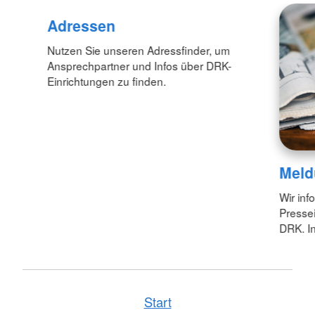
Adressen
Nutzen Sie unseren Adressfinder, um
Ansprechpartner und Infos über DRK-
Einrichtungen zu finden.
Meld
Wir inf
Pressei
DRK. In
Start