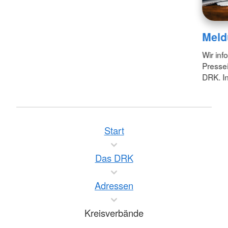
Meld
Wir inf
Pressei
DRK. In
Start
Das DRK
Adressen
Kreisverbände