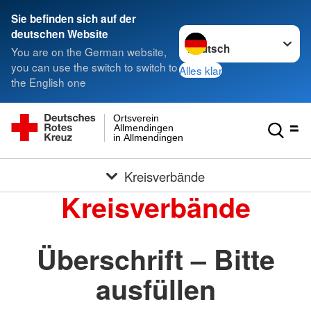
Sie befinden sich auf der
Sprache wechseln zu
deutschen Website
You are on the German website,
you can use the switch to switch to
Alles klar
the English one
Ortsverein
Allmendingen
in Allmendingen
Kreisverbände
Kreisverbände
Überschrift – Bitte
ausfüllen