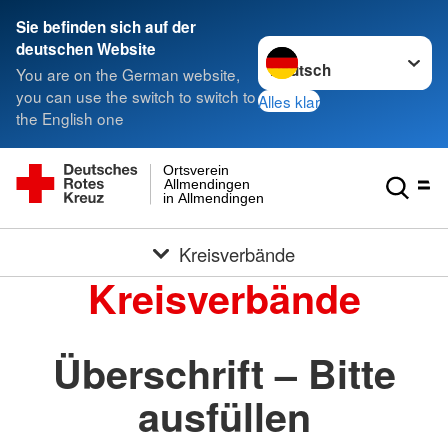
Sie befinden sich auf der
Sprache wechseln zu
deutschen Website
You are on the German website,
you can use the switch to switch to
Alles klar
the English one
Ortsverein
Allmendingen
in Allmendingen
Kreisverbände
Kreisverbände
Überschrift – Bitte
ausfüllen