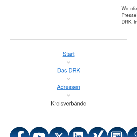
Wir inf
Pressei
DRK. In
Start
Das DRK
Adressen
Kreisverbände