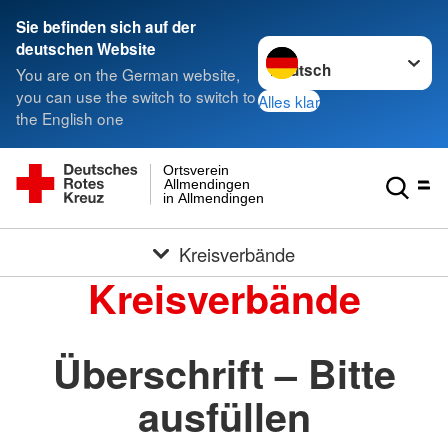
Sie befinden sich auf der
Sprache wechseln zu
deutschen Website
You are on the German website,
you can use the switch to switch to
Alles klar
the English one
Ortsverein
Allmendingen
in Allmendingen
Kreisverbände
Kreisverbände
Überschrift – Bitte
ausfüllen