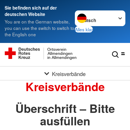
Sie befinden sich auf der
Sprache wechseln zu
deutschen Website
You are on the German website,
you can use the switch to switch to
Alles klar
the English one
Ortsverein
Allmendingen
in Allmendingen
Kreisverbände
Kreisverbände
Überschrift – Bitte
ausfüllen