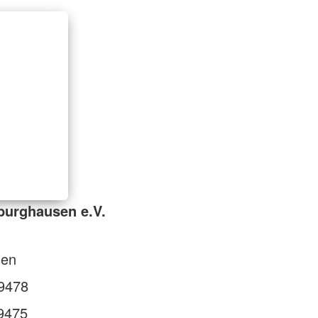
burghausen e.V.
sen
9478
9475