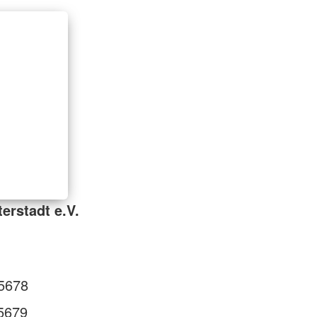
erstadt e.V.
5678
5679