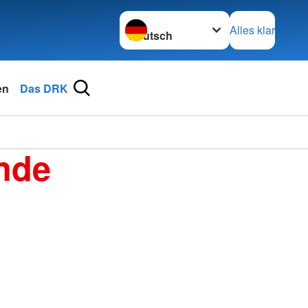
Sprache wechseln zu
Alles klar
en
Das DRK
nde