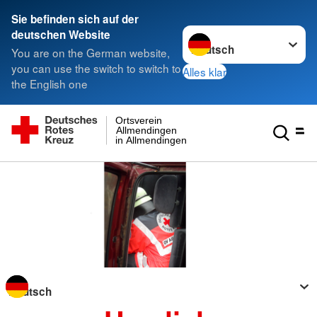
Sie befinden sich auf der
Sprache wechseln zu
deutschen Website
You are on the German website,
you can use the switch to switch to
Alles klar
the English one
Ortsverein
Allmendingen
in Allmendingen
Sprache wechseln zu