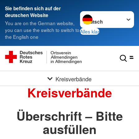
Sie befinden sich auf der
Sprache wechseln zu
deutschen Website
You are on the German website,
you can use the switch to switch to
Alles klar
the English one
Ortsverein
Allmendingen
in Allmendingen
Kreisverbände
Kreisverbände
Überschrift – Bitte
ausfüllen