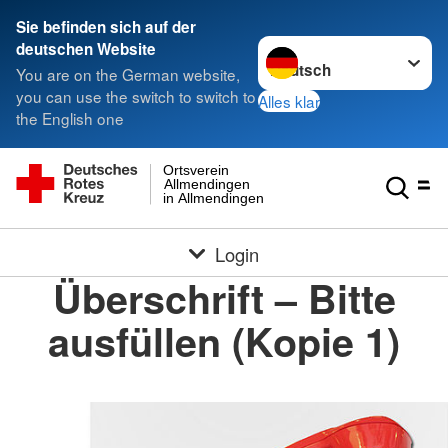
Sie befinden sich auf der
Sprache wechseln zu
deutschen Website
You are on the German website,
you can use the switch to switch to
Alles klar
the English one
Ortsverein
Allmendingen
in Allmendingen
Login
Überschrift – Bitte
ausfüllen (Kopie 1)