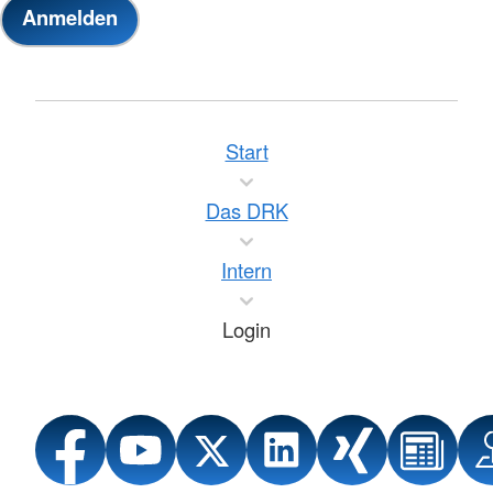
Start
Das DRK
Intern
Login