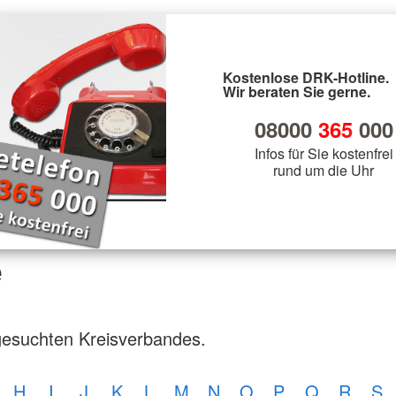
Kostenlose DRK-Hotline.
Wir beraten Sie gerne.
08000
365
000
Infos für Sie kostenfrei
rund um die Uhr
e
gesuchten Kreisverbandes.
H
I
J
K
L
M
N
O
P
Q
R
S