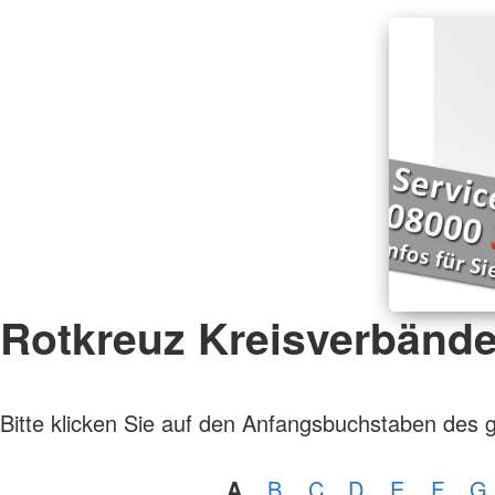
Rotkreuz Kreisverbänd
Bitte klicken Sie auf den Anfangsbuchstaben des 
A
B
C
D
E
F
G