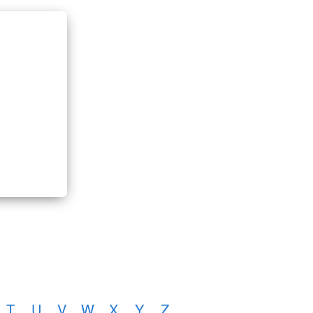
T
U
V
W
X
Y
Z