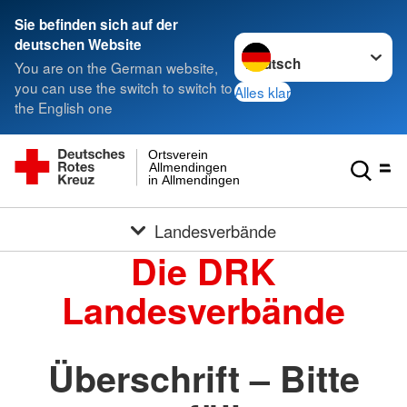
Sie befinden sich auf der
Sprache wechseln zu
deutschen Website
You are on the German website,
you can use the switch to switch to
Alles klar
the English one
Ortsverein
Allmendingen
in Allmendingen
Landesverbände
Die DRK
Landesverbände
Überschrift – Bitte